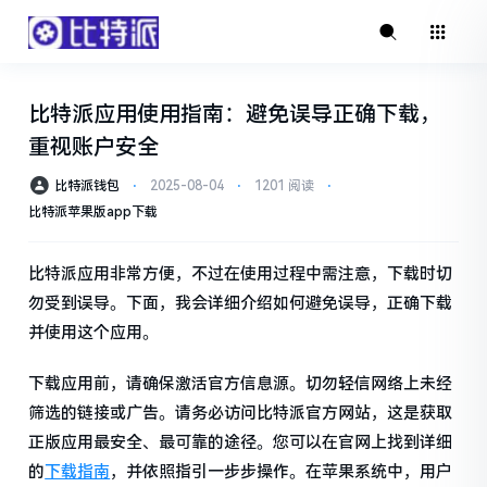
比特派应用使用指南：避免误导正确下载，
重视账户安全
比特派钱包
⋅
2025-08-04
⋅
1201 阅读
⋅
比特派苹果版app下载
比特派应用非常方便，不过在使用过程中需注意，下载时切
勿受到误导。下面，我会详细介绍如何避免误导，正确下载
并使用这个应用。
下载应用前，请确保激活官方信息源。切勿轻信网络上未经
筛选的链接或广告。请务必访问比特派官方网站，这是获取
正版应用最安全、最可靠的途径。您可以在官网上找到详细
的
下载指南
，并依照指引一步步操作。在苹果系统中，用户