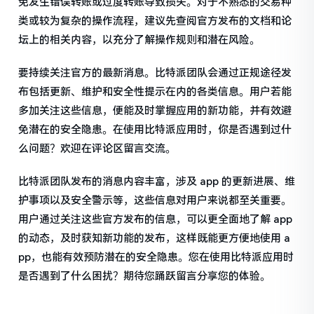
免发生错误转账或过度转账导致损失。对于不熟悉的交易种
类或较为复杂的操作流程，建议先查阅官方发布的文档和论
坛上的相关内容，以充分了解操作规则和潜在风险。
要持续关注官方的最新消息。比特派团队会通过正规途径发
布包括更新、维护和安全性提示在内的各类信息。用户若能
多加关注这些信息，便能及时掌握应用的新功能，并有效避
免潜在的安全隐患。在使用比特派应用时，你是否遇到过什
么问题？欢迎在评论区留言交流。
比特派团队发布的消息内容丰富，涉及 app 的更新进展、维
护事项以及安全警示等，这些信息对用户来说都至关重要。
用户通过关注这些官方发布的信息，可以更全面地了解 app
的动态，及时获知新功能的发布，这样既能更方便地使用 a
pp，也能有效预防潜在的安全隐患。您在使用比特派应用时
是否遇到了什么困扰？期待您踊跃留言分享您的体验。