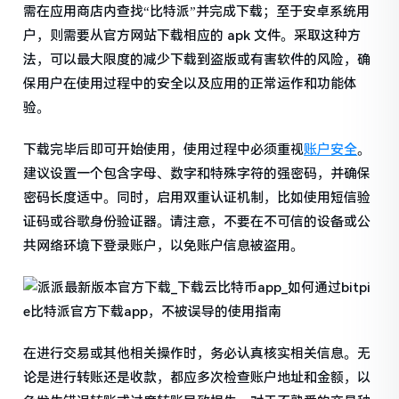
需在应用商店内查找“比特派”并完成下载；至于安卓系统用
户，则需要从官方网站下载相应的 apk 文件。采取这种方
法，可以最大限度的减少下载到盗版或有害软件的风险，确
保用户在使用过程中的安全以及应用的正常运作和功能体
验。
下载完毕后即可开始使用，使用过程中必须重视
账户安全
。
建议设置一个包含字母、数字和特殊字符的强密码，并确保
密码长度适中。同时，启用双重认证机制，比如使用短信验
证码或谷歌身份验证器。请注意，不要在不可信的设备或公
共网络环境下登录账户，以免账户信息被盗用。
在进行交易或其他相关操作时，务必认真核实相关信息。无
论是进行转账还是收款，都应多次检查账户地址和金额，以