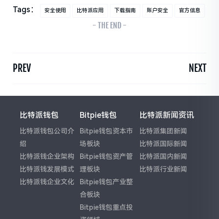
Tags：
安全使用
比特派应用
下载指南
账户安全
官方信息
- THE END -
PREV
NEXT
比特派钱包
Bitpie钱包
比特派新闻资讯
比特派钱包公司介
Bitpie钱包资本市
比特派集团新闻
绍
场板块
比特派国际新闻
比特派钱企业架构
Bitpie钱包资产管
比特派国内新闻
比特派钱发展模式
理板块
比特派行业新闻
比特派钱企业文化
Bitpie钱包产业整
合板块
Bitpie钱包重点投