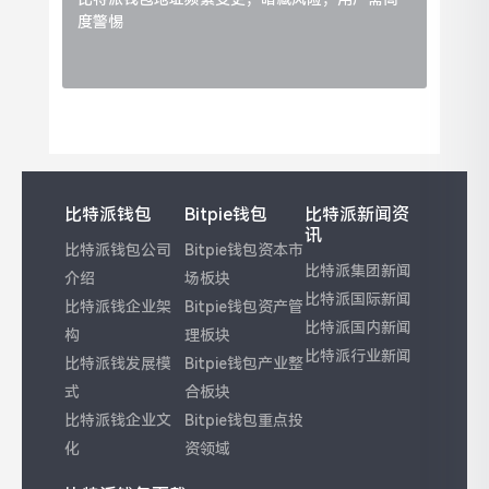
度警惕
比特派钱包
Bitpie钱包
比特派新闻资
讯
比特派钱包公司
Bitpie钱包资本市
比特派集团新闻
介绍
场板块
比特派国际新闻
比特派钱企业架
Bitpie钱包资产管
比特派国内新闻
构
理板块
比特派行业新闻
比特派钱发展模
Bitpie钱包产业整
式
合板块
比特派钱企业文
Bitpie钱包重点投
化
资领域