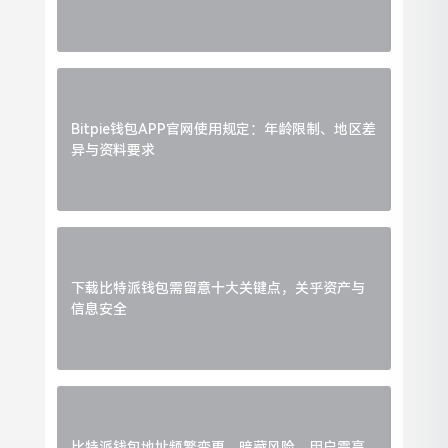
Bitpie钱包APP官网使用规定：年龄限制、地区差
异与资料要求
下载比特派钱包需留意十大关键点，关乎资产与
信息安全
比特派钱包地址频繁变更，暗藏风险，用户需高