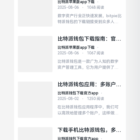
比特派苹果版app下载
⋅
便捷是关键？
2025-08-06
⋅
1048 阅读
数字资产行业正快速发展，bitpie比
特派钱包的下载链接受到众多人的
关注，这一现象映射出数字资产管
理领域的巨大潜力。数字钱包作为
比特派钱包下载指南：官方
数字资产管理的核心工具
入口在哪及苹果用户下载步
比特派苹果版app下载
⋅
骤？
2025-08-06
⋅
1067 阅读
比特派钱包是一款广为人知的数字
资产管理工具，它为用户提供了方
便的数字资产保管和交易功能。要
开始使用它，首先需要找到官方的
比特派钱包应用：多账户管
下载入口并准确下载，此外，了解
理技巧，畅享便捷数字资产
所需的设备条件同样十分重要。
比特派钱包下载官方app
⋅
管理
2025-08-02
⋅
1250 阅读
在比特派钱包应用程序中，我们可
以高效地管理多个账户，这样做有
助于我们更好地对数字资产进行合
理规划。现在，我将向大家介绍一
下载手机比特派钱包，多币
些实际可行的管理技巧。启动比特
种存储功能超便捷，你体验
派钱包应用
比特派钱包下载官方app
⋅