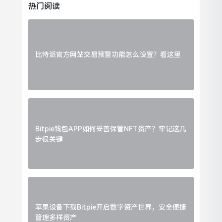
热门阅读
比特派官方网站交易预警功能怎么设置？看这里
Bitpie钱包APP如何妥善保管NFT资产？牢记这几
步很关键
苹果设备下载Bitpie开启数字资产世界，安全便捷
管理多样资产