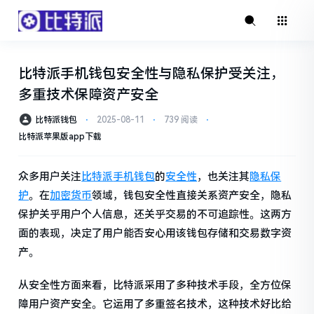
比特派手机钱包安全性与隐私保护受关注，
多重技术保障资产安全
比特派钱包
⋅
2025-08-11
⋅
739 阅读
⋅
比特派苹果版app下载
众多用户关注
比特派
手机钱包
的
安全性
，也关注其
隐私保
护
。在
加密货币
领域，钱包安全性直接关系资产安全，隐私
保护关乎用户个人信息，还关乎交易的不可追踪性。这两方
面的表现，决定了用户能否安心用该钱包存储和交易数字资
产。
从安全性方面来看，比特派采用了多种技术手段，全方位保
障用户资产安全。它运用了多重签名技术，这种技术好比给