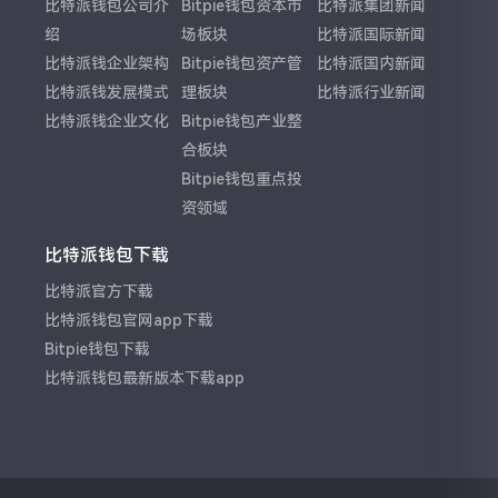
比特派钱包公司介
Bitpie钱包资本市
比特派集团新闻
绍
场板块
比特派国际新闻
比特派钱企业架构
Bitpie钱包资产管
比特派国内新闻
比特派钱发展模式
理板块
比特派行业新闻
比特派钱企业文化
Bitpie钱包产业整
合板块
Bitpie钱包重点投
资领域
比特派钱包下载
比特派官方下载
比特派钱包官网app下载
Bitpie钱包下载
比特派钱包最新版本下载app