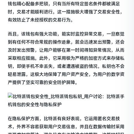
钱包精心配备多把锁，只有当所有特定签名条件都被满足
时，交易才能顺利进行。这一措施极大增强了交易安全性，
有效防止了未经授权的交易行为。
而且，该钱包有强大功能，能实时监控异常交易，一旦察觉
到有任何不符合常规的操作迹象，就会迅速发出预警，还会
及时发出预警，让用户能够在第一时间得知异常情况，从而
采取相应措施。此外，它采用极为严格的加密方式来存储私
钥，即使手机不幸丢失，或者遭遇被盗的情况，私钥也不会
轻易泄露，这极大地保障了用户资产安全，为用户的数字资
产提供了坚实可靠的安全防护屏障。
在隐私保护方面，比特派有良好表现，它运用匿名交易技
术，外界不容易获取用户交易信息，并且在数据传输时采用