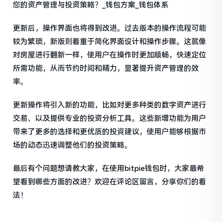
更新后，操作界面也将得到改进。过去版本的操作流程可能
较为繁琐，新版则着重于简化界面设计和操作步骤。这就像
对房屋进行翻新一样，使用户在操作时更加顺畅，快速定位
所需功能，从而节约时间和精力，显著提升资产管理的效
率。
更新操作将引入新的功能，比如对更多种类的数字资产进行
交易、以及提供专业的投资分析工具。这些新增功能为用户
带来了更多的选择和更优质的投資建议，使用户能够根据市
场的动态迅速调整他们的投资策略。
最后有个问题想请教大家，在使用bitpie钱包时，大家最希
望看到哪些方面的改进？欢迎在评论区留言，分享你们的看
法！