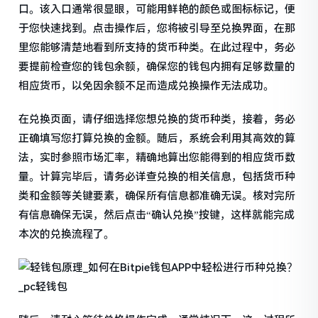
口。该入口通常很显眼，可能用鲜艳的颜色或图标标记，便
于您快速找到。点击操作后，您将被引导至兑换界面，在那
里您能够清楚地看到所支持的货币种类。在此过程中，务必
要提前检查您的钱包余额，确保您的钱包内拥有足够数量的
相应货币，以免因余额不足而造成兑换操作无法成功。
在兑换页面，请仔细选择您想兑换的货币种类，接着，务必
正确填写您打算兑换的金额。随后，系统会利用其高效的算
法，实时参照市场汇率，精确地算出您能得到的相应货币数
量。计算完毕后，请务必详查兑换的相关信息，包括货币种
类和金额等关键要素，确保所有信息都准确无误。核对完所
有信息确保无误，然后点击“确认兑换”按键，这样就能完成
本次的兑换流程了。