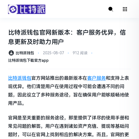
比特派钱包官网新版本：客户服务优异，信
息更新及时助力用户
比特派钱包
⋅
2025-08-07
⋅
912 阅读
⋅
比特派钱包下载官方app
比特派钱包
官方网站推出的最新版本在
客户服务
和支持上表
现优异。他们清楚用户在使用过程中可能会遭遇不同的问
题，因此设立了多种服务途径，旨在确保用户能够顺畅地使
用产品。
官网是至关重要的服务途径，那里提供了详尽的使用手册和
常见问题的解答。用户在遇到诸如资产充值、提现等基础问
题时，可以在官网上找到相应的解决方案。而且，官网的更