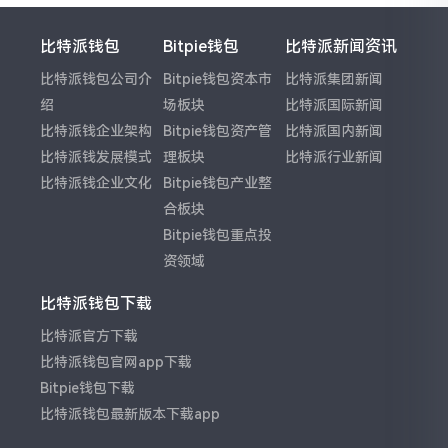
比特派钱包
Bitpie钱包
比特派新闻资讯
比特派钱包公司介
Bitpie钱包资本市
比特派集团新闻
绍
场板块
比特派国际新闻
比特派钱企业架构
Bitpie钱包资产管
比特派国内新闻
比特派钱发展模式
理板块
比特派行业新闻
比特派钱企业文化
Bitpie钱包产业整
合板块
Bitpie钱包重点投
资领域
比特派钱包下载
比特派官方下载
比特派钱包官网app下载
Bitpie钱包下载
比特派钱包最新版本下载app