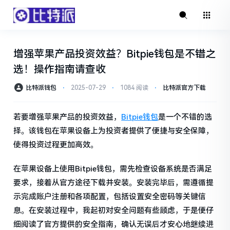
增强苹果产品投资效益？Bitpie钱包是不错之
选！操作指南请查收
比特派钱包
⋅
2025-07-29
⋅
1084 阅读
⋅
比特派官方下载
若要增强苹果产品的投资效益，
Bitpie钱包
是一个不错的选
择。该钱包在苹果设备上为投资者提供了便捷与安全保障，
使得投资过程更加高效。
在苹果设备上使用Bitpie钱包，需先检查设备系统是否满足
要求，接着从官方途径下载并安装。安装完毕后，需遵循提
示完成账户注册和各项配置，包括设置安全密码等关键信
息。在安装过程中，我起初对安全问题有些顾虑，于是便仔
细阅读了官方提供的安全指南，确认无误后才安心地继续进