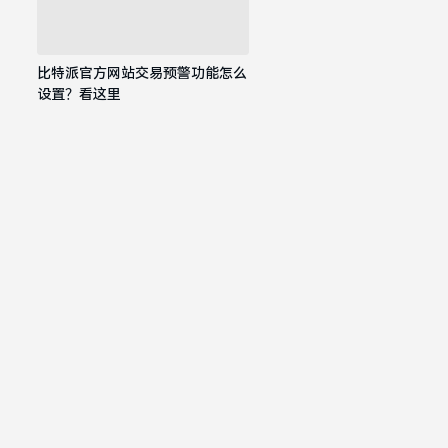
比特派官方网站交易预警功能怎么
设置？看这里