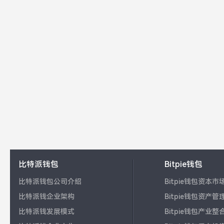
比特派钱包
Bitpie钱包
比特派钱包公司介绍
Bitpie钱包资本市
比特派钱企业架构
Bitpie钱包资产管
比特派钱发展模式
Bitpie钱包产业整